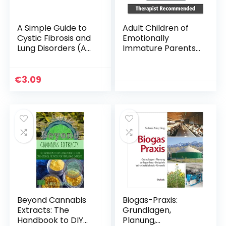
A Simple Guide to
Adult Children of
Cystic Fibrosis and
Emotionally
Lung Disorders (A
Immature Parents:
Simple Guide to
How to Heal from
Medical
Distant, Rejecting,
Conditions)
or Self-Involved
€
3.09
(English Edition)
Parents Paperback
Kindle-editie
– 1 juni 2015
Beyond Cannabis
Biogas-Praxis:
Extracts: The
Grundlagen,
Handbook to DIY
Planung,