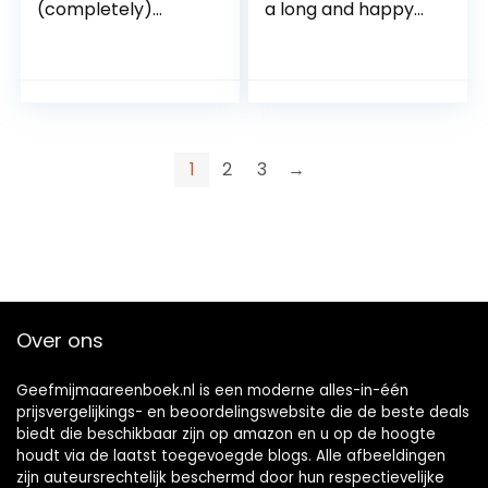
(completely)
a long and happy
Different Story
life Hardcover – 18
about CANCER
oktober 2019
Paperback – 10
augustus 2022
1
2
3
→
Over ons
Geefmijmaareenboek.nl is een moderne alles-in-één
prijsvergelijkings- en beoordelingswebsite die de beste deals
biedt die beschikbaar zijn op amazon en u op de hoogte
houdt via de laatst toegevoegde blogs. Alle afbeeldingen
zijn auteursrechtelijk beschermd door hun respectievelijke