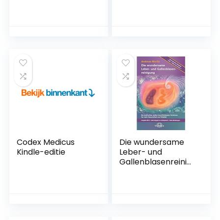
Concentrates,
Anlagenbau,
Hash and Original
Beispiele,
Methods for
Wirtschaftlichkeit,
Marijuana Extracts
Umwelt Hardcover
Paperback – 10
– 1 juni 2012
februari 2017
Codex Medicus
Die wundersame
Kindle-editie
Leber- und
Gallenblasenreinig
ung: Ein kraftvolles,
selbst
durchführbares
Verfahren für mehr
Gesundheit und