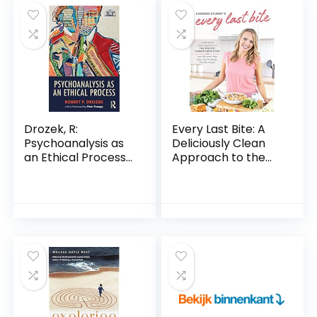
Vitalität, Ausgabe
2014 – Jetzt
doppelt so
umfangreich –
Viele Abbildungen
Hardcover – 18
december 2019
Drozek, R:
Every Last Bite: A
Psychoanalysis as
Deliciously Clean
an Ethical Process
Approach to the
Paperback – 20
Specific
februari 2019
Carbohydrate Diet
Paperback – 30 juni
2020