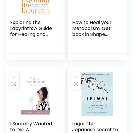
Exploring the
How to Heal your
Labyrinth: A Guide
Metabolism: Get
for Healing and
back in Shape
Spiritual Growth
easily (English
Paperback –
Edition) Kindle-
Geïllustreerd, 8
editie
februari 2000
I Secretly Wanted
Ikigai: The
to Die: A
Japanese secret to