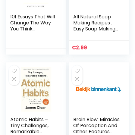
101 Essays That Will
All Natural Soap
Change The Way
Making Recipes :
You Think
Easy Soap Making
Paperback – 7
Book to Make for
november 2018
You and Your Loved
Ones! (English
€
2.99
Edition) Kindle-
editie
Atomic Habits –
Brain Blow: Miracles
Tiny Challenges,
Of Perception And
Remarkable
Other Features