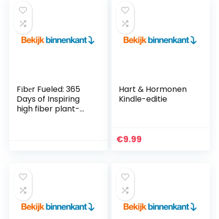
Fіbеr Fueled: 365
Hart & Hormonen
Days of Inspiring
Kindle-editie
high fiber plant-
based recipes to
Turbocharge your
health, optimize
€
9.99
your microbiome
and achieve rapid
weight loss with …
Gut Health and
Lifestyle (English
Edition) Kindle-
editie