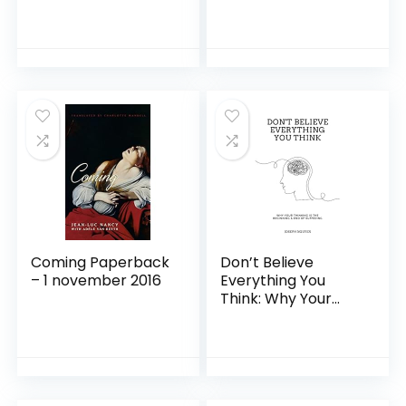
Results: the life-
Work Of The
changing million-
Nervous System
copy #1 bestseller
(English Edition)
Paperback – 1
Kindle-editie
januari 2021
Coming Paperback
Don’t Believe
– 1 november 2016
Everything You
Think: Why Your
Thinking Is The
Beginning & End Of
Suffering
Paperback – 28
maart 2022