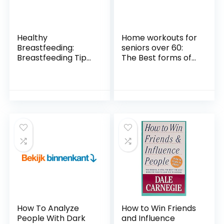
Healthy
Home workouts for
Breastfeeding:
seniors over 60:
Breastfeeding Tips
The Best forms of
and Low Carb Diet
simple exercises
(English Edition)
seniors of different
Kindle-editie
ages can carry out
to build
strength,mobility,b
alance,flexibility …
that are bad for
seniors (English
Edition) Kindle-
editie
How To Analyze
How to Win Friends
People With Dark
and Influence