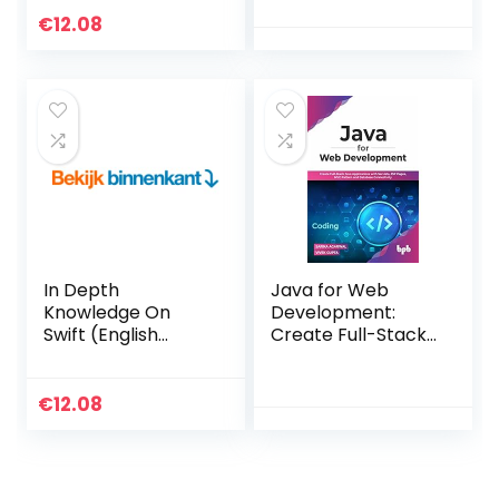
Kindle-editie
maart 2022
€
12.08
In Depth
Java for Web
Knowledge On
Development:
Swift (English
Create Full-Stack
Edition) Kindle-
Java Applications
editie
with Servlets, JSP
Pages, MVC
€
12.08
Pattern and
Database
Connectivity
(English Edition)