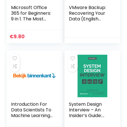
Microsoft Office
VMware Backup:
365 for Beginners:
Recovering Your
9 in 1. The Most
Data (English
Comprehensive
Edition) Kindle-
Guide to Become a
editie
Pro in No Time
€
9.80
│Includes Word,
Excel, PowerPoint,
OneNote, Access,
… OneDrive, and
Teams (English
Edition) Kindle-
editie
Introduction For
System Design
Data Scientists To
Interview – An
Machine Learning
Insider’s Guide:
With Python
Volume 2
(English Edition)
Paperback – 11