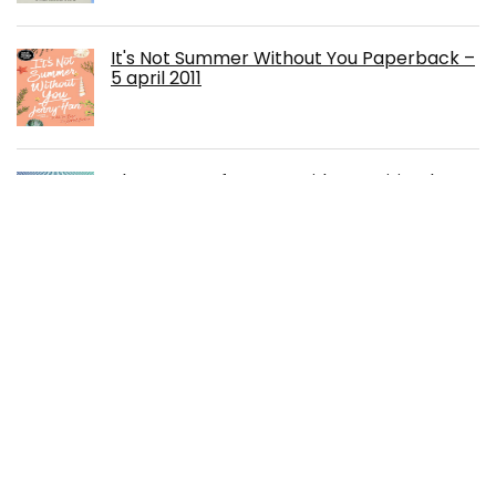
It's Not Summer Without You Paperback –
5 april 2011
The power of now: a guide to spiritual
enlightenment Paperback – 28 februari
2001
Atlas Routier France 2022 (A4-Spirale)
The Valmiki Ramayana: Set of 3 Volumes
(English Edition) Kindle-editie
€
14.99