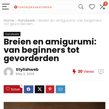
0
Home
»
Handwerk
»
Breien en amigurumi: van beginners
tot gevorderden
Handwerk
Breien en amigurumi:
van beginners tot
gevorderden
Stylishweb
20
Views
May 2, 2026
0
Save