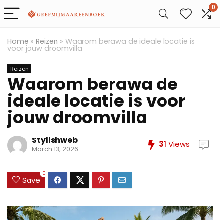
0
Home
»
Reizen
»
Waarom berawa de ideale locatie is
voor jouw droomvilla
Reizen
Waarom berawa de
ideale locatie is voor
jouw droomvilla
Stylishweb
31
Views
March 13, 2026
0
Save