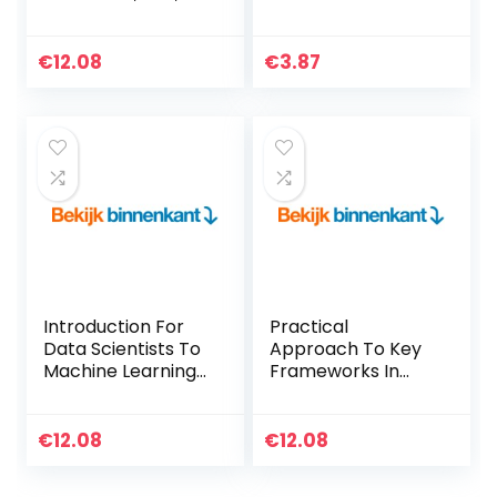
JavaScript & Web
FOR ABSOLUTE
Graphics (English
BEGINNERS: GUIDE
Edition) Kindle-
FOR EXAMS AND
€
12.08
€
3.87
editie
INTERVIEWS
(English Edition)
Kindle-editie
Introduction For
Practical
Data Scientists To
Approach To Key
Machine Learning
Frameworks In
With Python
Data Science,
(English Edition)
Machine Learning
Kindle-editie
& Deep Learning
€
12.08
€
12.08
With Python
(English Edition)