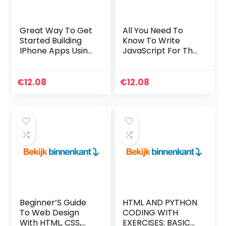
Great Way To Get
All You Need To
Started Building
Know To Write
IPhone Apps Using
JavaScript For The
HTML, CSS &
Web And Beyond
JavaScrip (English
(English Edition)
Edition) Kindle-
Kindle-editie
€
12.08
€
12.08
editie
Beginner’S Guide
HTML AND PYTHON
To Web Design
CODING WITH
With HTML, CSS,
EXERCISES: BASICS