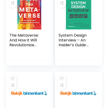
The Metaverse:
System Design
And How it Will
Interview – An
Revolutionize
Insider’s Guide:
Everything
Volume 2
Hardcover – 19 juli
Paperback – 11
2022
maart 2022