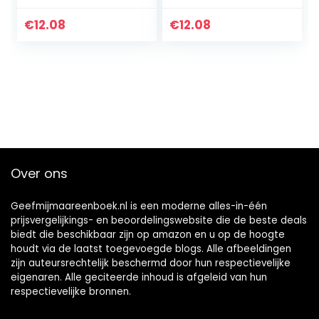
Machine Learning
& Deep Learning
€
12.08
€
12.08
With Python
(English Edition)
Kindle-editie
Over ons
Geefmijmaareenboek.nl is een moderne alles-in-één
prijsvergelijkings- en beoordelingswebsite die de beste deals
biedt die beschikbaar zijn op amazon en u op de hoogte
houdt via de laatst toegevoegde blogs. Alle afbeeldingen
zijn auteursrechtelijk beschermd door hun respectievelijke
eigenaren. Alle geciteerde inhoud is afgeleid van hun
respectievelijke bronnen.