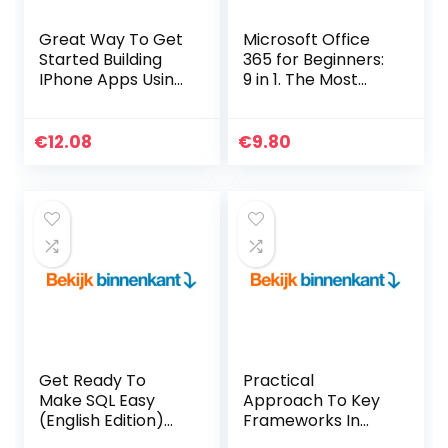
Great Way To Get
Microsoft Office
Started Building
365 for Beginners:
IPhone Apps Using
9 in 1. The Most
HTML, CSS &
Comprehensive
JavaScrip (English
Guide to Become a
Edition) Kindle-
Pro in No Time
€
12.08
€
9.80
editie
│Includes Word,
Excel, PowerPoint,
OneNote, Access,
… OneDrive, and
Teams (English
Edition) Kindle-
editie
Get Ready To
Practical
Make SQL Easy
Approach To Key
(English Edition)
Frameworks In
Kindle-editie
Data Science,