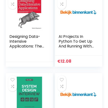
Designing Data-
AI Projects In
Intensive
Python To Get Up
Applications: The
And Running With
Big Ideas Behind
8 Smart & Exciting
Reliable, Scalable,
AI Applications
and Maintainable
(English Edition)
€
12.08
Systems
Kindle-editie
Paperback –
Geïllustreerd, 2
mei 2017