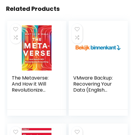
Related Products
The Metaverse:
VMware Backup:
And How it Will
Recovering Your
Revolutionize
Data (English
Everything
Edition) Kindle-
Hardcover – 19 juli
editie
2022