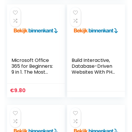
Edition) Kindle-
editie
Microsoft Office
Build Interactive,
365 for Beginners:
Database-Driven
9 in 1. The Most
Websites With PHP
Comprehensive
7, MySQL 8, And
Guide to Become a
MariaDB (English
Pro in No Time
Edition) Kindle-
€
9.80
│Includes Word,
editie
Excel, PowerPoint,
OneNote, Access,
… OneDrive, and
Teams (English
Edition) Kindle-
editie