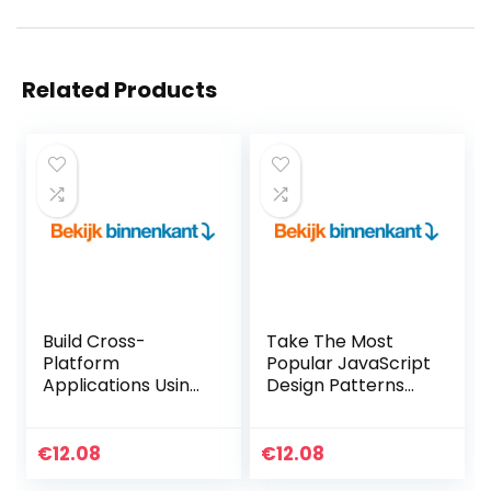
Related Products
Build Cross-
Take The Most
Platform
Popular JavaScript
Applications Using
Design Patterns
JavaScript,
For A Spin (English
GraphQL, React,
Edition) Kindle-
React Native &
editie
€
12.08
€
12.08
Electron (English