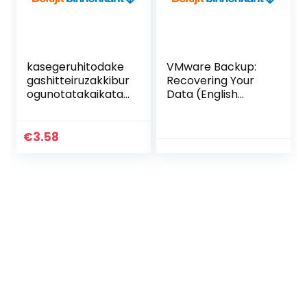
kasegeruhitodake
VMware Backup:
gashitteiruzakkibur
Recovering Your
ogunotatakaikata:
Data (English
burogudetsukigom
Edition) Kindle-
anenkasegukourya
editie
kuhoudaiyondan
€
3.58
(Japanese Edition)
Kindle-editie