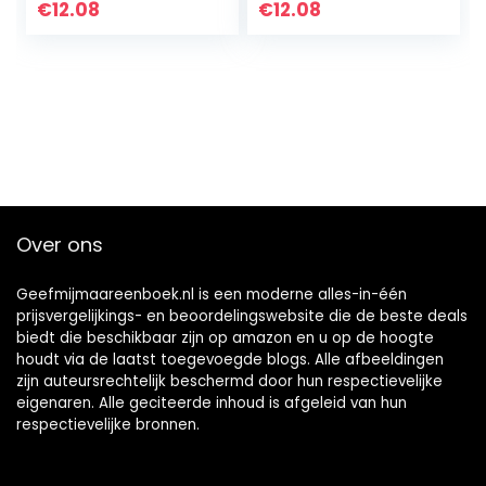
(English Edition)
€
12.08
€
12.08
Kindle-editie
Over ons
Geefmijmaareenboek.nl is een moderne alles-in-één
prijsvergelijkings- en beoordelingswebsite die de beste deals
biedt die beschikbaar zijn op amazon en u op de hoogte
houdt via de laatst toegevoegde blogs. Alle afbeeldingen
zijn auteursrechtelijk beschermd door hun respectievelijke
eigenaren. Alle geciteerde inhoud is afgeleid van hun
respectievelijke bronnen.