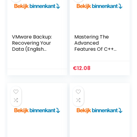
VMware Backup:
Mastering The
Recovering Your
Advanced
Data (English
Features Of C++
Edition) Kindle-
(English Edition)
editie
Kindle-editie
€
12.08