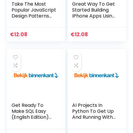
Take The Most
Great Way To Get
Popular JavaScript
Started Building
Design Patterns
IPhone Apps Using
For A Spin (English
HTML, CSS &
Edition) Kindle-
JavaScrip (English
editie
Edition) Kindle-
€
12.08
€
12.08
editie
Get Ready To
AI Projects In
Make SQL Easy
Python To Get Up
(English Edition)
And Running With
Kindle-editie
8 Smart & Exciting
AI Applications