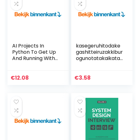
AI Projects In
kasegeruhitodake
Python To Get Up
gashitteiruzakkibur
And Running With
ogunotatakaikata:
8 Smart & Exciting
burogudetsukigom
AI Applications
anenkasegukourya
(English Edition)
kuhoudaiyondan
€
12.08
€
3.58
Kindle-editie
(Japanese Edition)
Kindle-editie