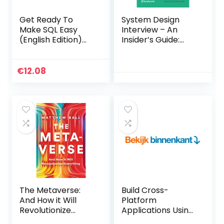
Get Ready To
System Design
Make SQL Easy
Interview – An
(English Edition)
Insider’s Guide:
Kindle-editie
Volume 2
Paperback – 11
maart 2022
€
12.08
The Metaverse:
Build Cross-
And How it Will
Platform
Revolutionize
Applications Using
Everything
JavaScript,