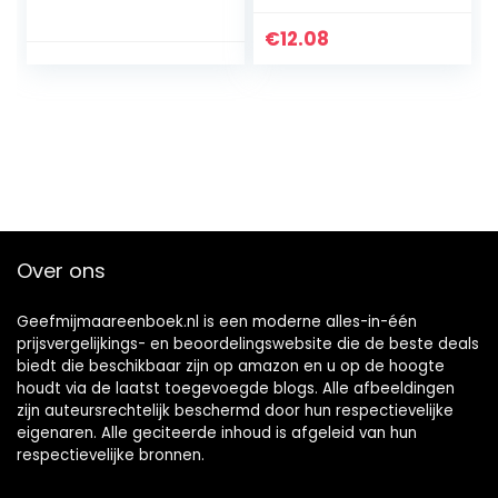
Hardcover – 19 juli
GraphQL, React,
2022
React Native &
€
12.08
Electron (English
Edition) Kindle-
editie
Over ons
Geefmijmaareenboek.nl is een moderne alles-in-één
prijsvergelijkings- en beoordelingswebsite die de beste deals
biedt die beschikbaar zijn op amazon en u op de hoogte
houdt via de laatst toegevoegde blogs. Alle afbeeldingen
zijn auteursrechtelijk beschermd door hun respectievelijke
eigenaren. Alle geciteerde inhoud is afgeleid van hun
respectievelijke bronnen.