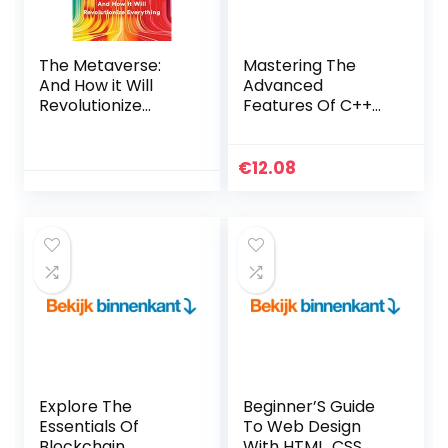
The Metaverse:
Mastering The
And How it Will
Advanced
Revolutionize
Features Of C++
Everything
(English Edition)
Hardcover – 19 juli
Kindle-editie
2022
€
12.08
Explore The
Beginner’S Guide
Essentials Of
To Web Design
Blockchain
With HTML, CSS,