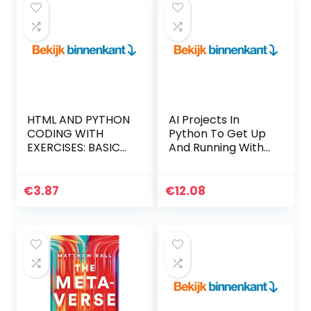
HTML AND PYTHON
AI Projects In
CODING WITH
Python To Get Up
EXERCISES: BASICS
And Running With
FOR ABSOLUTE
8 Smart & Exciting
BEGINNERS: GUIDE
AI Applications
FOR EXAMS AND
(English Edition)
€
3.87
€
12.08
INTERVIEWS
Kindle-editie
(English Edition)
Kindle-editie