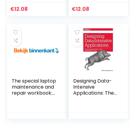
JavaScrip (English
Kindle-editie
Edition) Kindle-
€
12.08
€
12.08
editie
The special laptop
Designing Data-
maintenance and
Intensive
repair workbook:
Applications: The
fix your laptop
Big Ideas Behind
easily with these
Reliable, Scalable,
steps (English
and Maintainable
Edition) Kindle-
Systems
editie
Paperback –
Geïllustreerd, 2