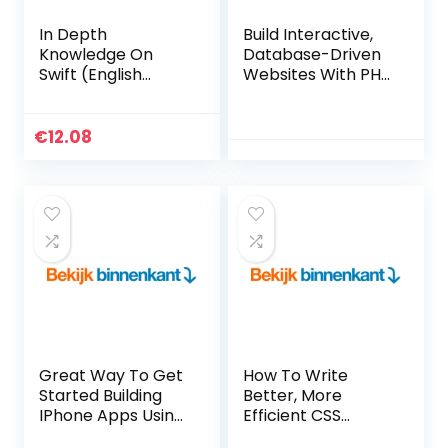
In Depth
Build Interactive,
Knowledge On
Database-Driven
Swift (English
Websites With PHP
Edition) Kindle-
7, MySQL 8, And
editie
MariaDB (English
Edition) Kindle-
€
12.08
editie
Great Way To Get
How To Write
Started Building
Better, More
IPhone Apps Using
Efficient CSS
HTML, CSS &
(English Edition)