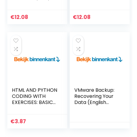
JavaScript & Web
Technology With
Graphics (English
JavaScript To
Edition) Kindle-
Develop Highly
€
12.08
€
12.08
editie
Secure Bitcoin-Like
Applications
(English Edition)
Kindle-editie
HTML AND PYTHON
VMware Backup:
CODING WITH
Recovering Your
EXERCISES: BASICS
Data (English
FOR ABSOLUTE
Edition) Kindle-
BEGINNERS: GUIDE
editie
FOR EXAMS AND
€
3.87
INTERVIEWS
(English Edition)