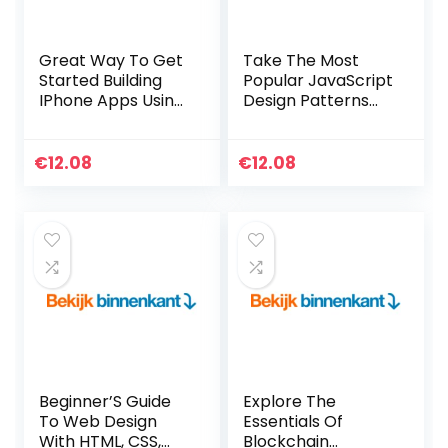
Great Way To Get
Take The Most
Started Building
Popular JavaScript
IPhone Apps Using
Design Patterns
HTML, CSS &
For A Spin (English
JavaScrip (English
Edition) Kindle-
Edition) Kindle-
editie
€
12.08
€
12.08
editie
Beginner’S Guide
Explore The
To Web Design
Essentials Of
With HTML, CSS,
Blockchain