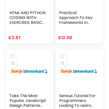
HTML AND PYTHON
Practical
CODING WITH
Approach To Key
EXERCISES: BASICS
Frameworks In
FOR ABSOLUTE
Data Science,
BEGINNERS: GUIDE
Machine Learning
FOR EXAMS AND
& Deep Learning
€
3.87
€
12.08
INTERVIEWS
With Python
(English Edition)
(English Edition)
Kindle-editie
Kindle-editie
Take The Most
Serious Tutorial For
Popular JavaScript
Programmers
Design Patterns
Looking To Learn