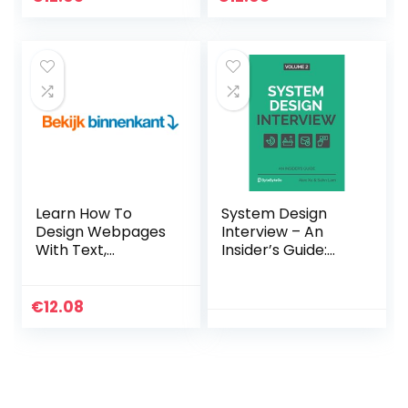
Electron (English
Edition) Kindle-
editie
Learn How To
System Design
Design Webpages
Interview – An
With Text,
Insider’s Guide:
Graphics, And
Volume 2
More Using HTML &
Paperback – 11
CSS (English
maart 2022
€
12.08
Edition) Kindle-
editie