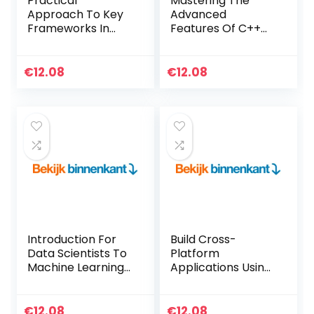
Practical
Mastering The
Approach To Key
Advanced
Frameworks In
Features Of C++
Data Science,
(English Edition)
Machine Learning
Kindle-editie
& Deep Learning
€
12.08
€
12.08
With Python
(English Edition)
Kindle-editie
Introduction For
Build Cross-
Data Scientists To
Platform
Machine Learning
Applications Using
With Python
JavaScript,
(English Edition)
GraphQL, React,
Kindle-editie
React Native &
€
12.08
€
12.08