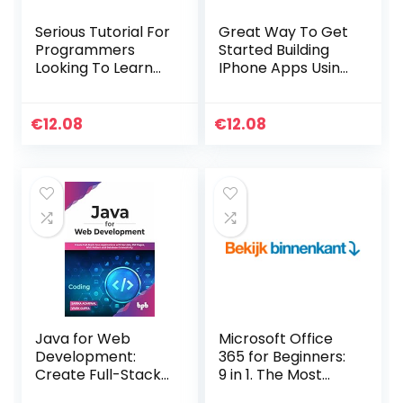
Serious Tutorial For
Great Way To Get
Programmers
Started Building
Looking To Learn
IPhone Apps Using
Functional
HTML, CSS &
Programming In
JavaScrip (English
Scala (English
Edition) Kindle-
€
12.08
€
12.08
Edition) Kindle-
editie
editie
Java for Web
Microsoft Office
Development:
365 for Beginners:
Create Full-Stack
9 in 1. The Most
Java Applications
Comprehensive