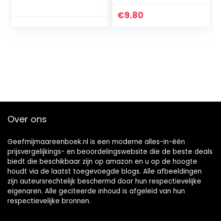
with Servlets, JSP
Guide to Become a
Pages, MVC
Pro in No Time
€
9.80
Pattern and
│Includes Word,
Database
Excel, PowerPoint,
Connectivity
OneNote, Access,
(English Edition)
… OneDrive, and
Paperback – 12
Teams (English
maart 2022
Edition) Kindle-
editie
Over ons
Geefmijmaareenboek.nl is een moderne alles-in-één
prijsvergelijkings- en beoordelingswebsite die de beste deals
biedt die beschikbaar zijn op amazon en u op de hoogte
houdt via de laatst toegevoegde blogs. Alle afbeeldingen
zijn auteursrechtelijk beschermd door hun respectievelijke
eigenaren. Alle geciteerde inhoud is afgeleid van hun
respectievelijke bronnen.