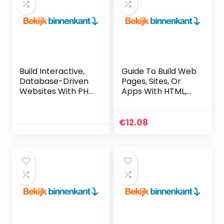
Build Interactive,
Guide To Build Web
Database-Driven
Pages, Sites, Or
Websites With PHP
Apps With HTML,
7, MySQL 8, And
CSS (English
MariaDB (English
Edition) Kindle-
Edition) Kindle-
editie
€
12.08
editie