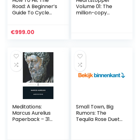
How To Hit The
Heartstopper
Road: A Beginner’s
Volume 01: The
Guide To Cycle
million-copy
Touring &
bestselling series,
Bikepacking
now on Netflix!
(English Edition)
Paperback –
€
999.00
Kindle Edition
February 7, 2019
Meditations:
Small Town, Big
Marcus Aurelius
Rumors: The
Paperback – 31
Tequila Rose Duet
oktober 2006
(English Edition)
Kindle Edition