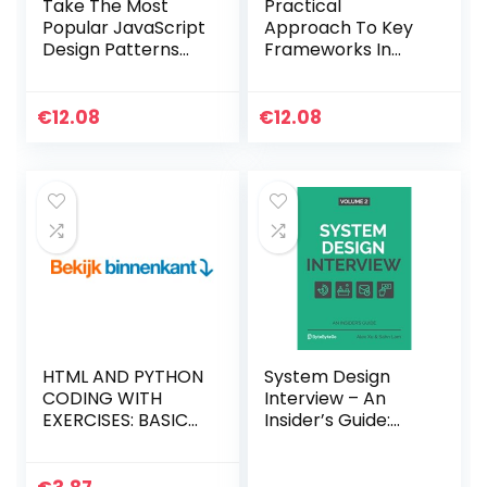
Take The Most
Practical
Popular JavaScript
Approach To Key
Design Patterns
Frameworks In
For A Spin (English
Data Science,
Edition) Kindle-
Machine Learning
editie
& Deep Learning
€
12.08
€
12.08
With Python
(English Edition)
Kindle-editie
HTML AND PYTHON
System Design
CODING WITH
Interview – An
EXERCISES: BASICS
Insider’s Guide:
FOR ABSOLUTE
Volume 2
BEGINNERS: GUIDE
Paperback – 11
FOR EXAMS AND
maart 2022