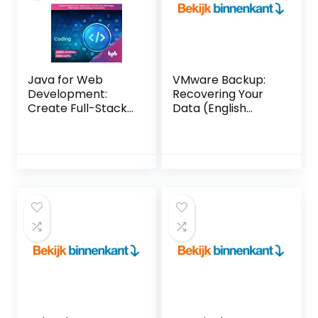
Java for Web
VMware Backup:
Development:
Recovering Your
Create Full-Stack
Data (English
Java Applications
Edition) Kindle-
with Servlets, JSP
editie
Pages, MVC
Pattern and
Database
Connectivity
(English Edition)
Paperback – 12
maart 2022