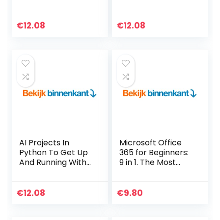
(English Edition)
Graphics, And
Kindle-editie
More Using HTML &
CSS (English
€
12.08
€
12.08
Edition) Kindle-
editie
AI Projects In
Microsoft Office
Python To Get Up
365 for Beginners:
And Running With
9 in 1. The Most
8 Smart & Exciting
Comprehensive
AI Applications
Guide to Become a
(English Edition)
Pro in No Time
€
12.08
€
9.80
Kindle-editie
│Includes Word,
Excel, PowerPoint,