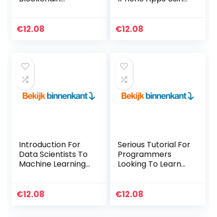
Technology With
HTML, CSS &
JavaScript To
JavaScrip (English
Develop Highly
Edition) Kindle-
€
12.08
€
12.08
Secure Bitcoin-Like
editie
Applications
(English Edition)
Kindle-editie
Introduction For
Serious Tutorial For
Data Scientists To
Programmers
Machine Learning
Looking To Learn
With Python
Functional
(English Edition)
Programming In
Kindle-editie
Scala (English
€
12.08
€
12.08
Edition) Kindle-
editie