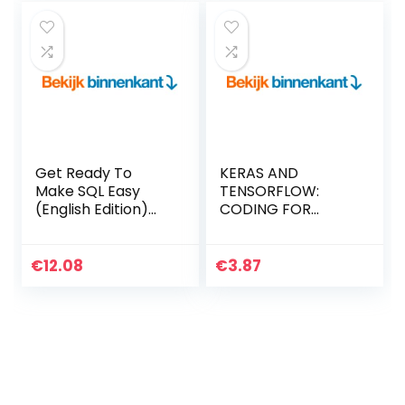
Get Ready To
KERAS AND
Make SQL Easy
TENSORFLOW:
(English Edition)
CODING FOR
Kindle-editie
BEGINNERS: LEARN
PROGRAMMING
BASICS QUICKLY
€
12.08
€
3.87
(English Edition)
Kindle-editie