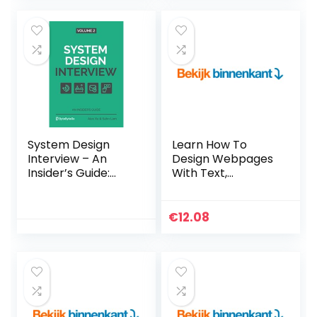
Kindle-editie
editie
System Design
Learn How To
Interview – An
Design Webpages
Insider’s Guide:
With Text,
Volume 2
Graphics, And
Paperback – 11
More Using HTML &
maart 2022
CSS (English
€
12.08
Edition) Kindle-
editie