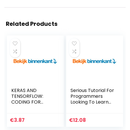
Related Products
KERAS AND
Serious Tutorial For
TENSORFLOW:
Programmers
CODING FOR
Looking To Learn
BEGINNERS: LEARN
Functional
PROGRAMMING
Programming In
BASICS QUICKLY
Scala (English
€
3.87
€
12.08
(English Edition)
Edition) Kindle-