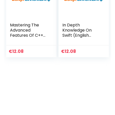
Mastering The
In Depth
Advanced
Knowledge On
Features Of C++
Swift (English
(English Edition)
Edition) Kindle-
Kindle-editie
editie
€
12.08
€
12.08