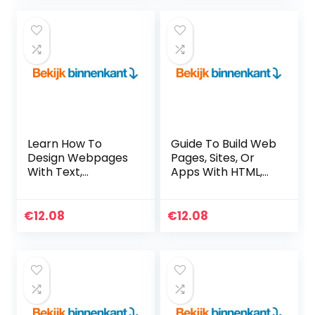
Learn How To
Guide To Build Web
Design Webpages
Pages, Sites, Or
With Text,
Apps With HTML,
Graphics, And
CSS (English
More Using HTML &
Edition) Kindle-
CSS (English
editie
€
12.08
€
12.08
Edition) Kindle-
editie