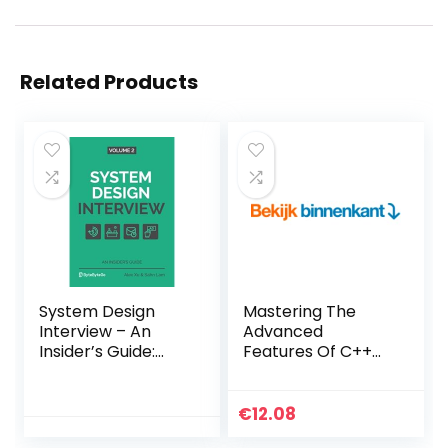
Related Products
System Design
Mastering The
Interview – An
Advanced
Insider’s Guide:
Features Of C++
Volume 2
(English Edition)
Paperback – 11
Kindle-editie
maart 2022
€
12.08