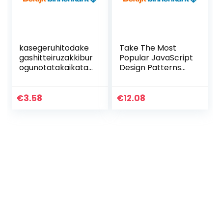
kasegeruhitodake
Take The Most
gashitteiruzakkibur
Popular JavaScript
ogunotatakaikata:
Design Patterns
burogudetsukigom
For A Spin (English
anenkasegukourya
Edition) Kindle-
kuhoudaiyondan
editie
€
3.58
€
12.08
(Japanese Edition)
Kindle-editie