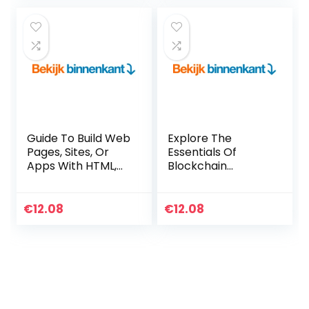
Guide To Build Web
Explore The
Pages, Sites, Or
Essentials Of
Apps With HTML,
Blockchain
CSS (English
Technology With
Edition) Kindle-
JavaScript To
editie
Develop Highly
€
12.08
€
12.08
Secure Bitcoin-Like
Applications
(English Edition)
Kindle-editie