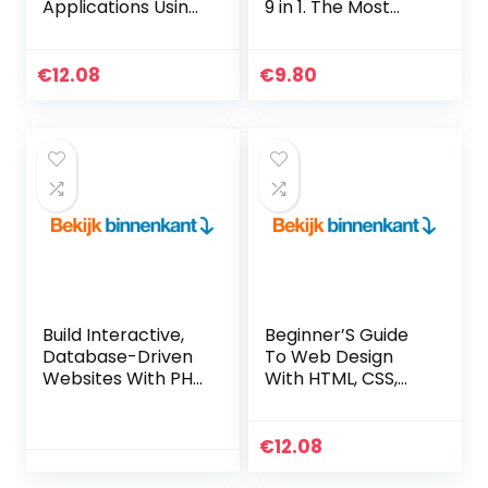
Applications Using
9 in 1. The Most
JavaScript,
Comprehensive
GraphQL, React,
Guide to Become a
React Native &
Pro in No Time
€
12.08
€
9.80
Electron (English
│Includes Word,
Edition) Kindle-
Excel, PowerPoint,
editie
OneNote, Access,
… OneDrive, and
Teams (English
Edition) Kindle-
editie
Build Interactive,
Beginner’S Guide
Database-Driven
To Web Design
Websites With PHP
With HTML, CSS,
7, MySQL 8, And
JavaScript & Web
MariaDB (English
Graphics (English
Edition) Kindle-
Edition) Kindle-
€
12.08
editie
editie