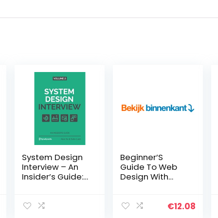
System Design
Beginner’S
Interview – An
Guide To Web
Insider’s Guide:
Design With
Volume 2
HTML, CSS,
Paperback – 11
JavaScript &
maart 2022
Web Graphics
€
12.08
(English Edition)