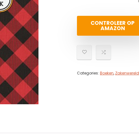
CONTROLEER OP
AMAZON
Categories:
Boeken
,
Zakenwerel