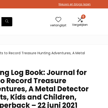
Nieuws en blogs lezen
0
Vergelijken
verlanglijst
sts to Record Treasure Hunting Adventures, A Metal
ng Log Book: Journal for
to Record Treasure
ntures, A Metal Detector
ts, Kids and Children,
erback – 22 juni 2021