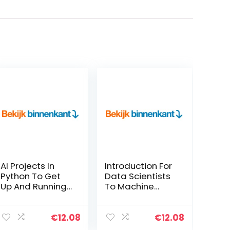
AI Projects In
Introduction For
Python To Get
Data Scientists
Up And Running
To Machine
With 8 Smart &
Learning With
Exciting AI
Python (English
Applications
Edition) Kindle-
€
12.08
€
12.08
(English Edition)
editie