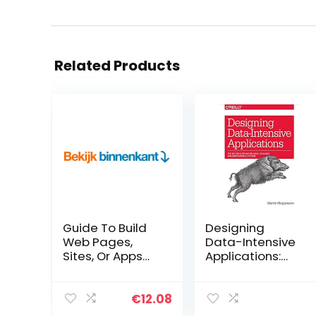
Related Products
Guide To Build
Designing
Web Pages,
Data-Intensive
Sites, Or Apps
Applications:
With HTML, CSS
The Big Ideas
(English Edition)
Behind Reliable,
Kindle-editie
Scalable, and
€
12.08
Maintainable