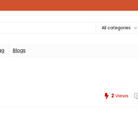
All categories
ag
Blogs
2
Views