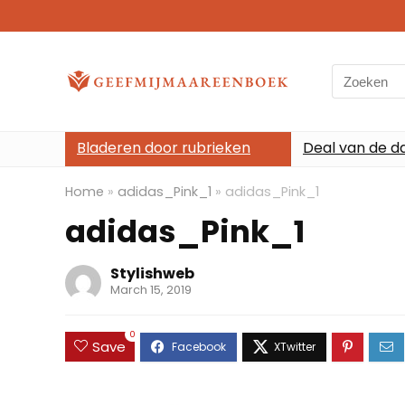
Search
for:
Bladeren door rubrieken
Deal van de d
Home
»
adidas_Pink_1
»
adidas_Pink_1
adidas_Pink_1
Stylishweb
March 15, 2019
0
Save