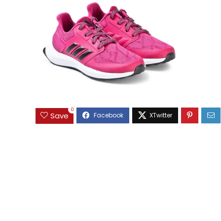
0
Save