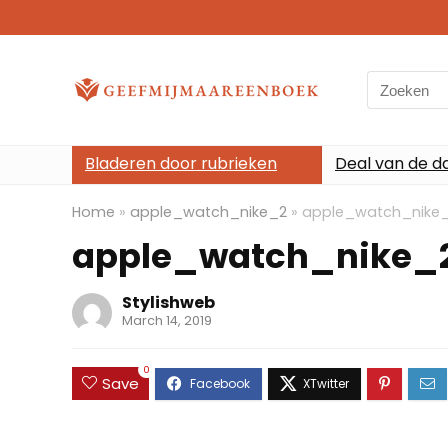
Search
for:
Bladeren door rubrieken
Deal van de d
Home
»
apple_watch_nike_2
»
apple_watch_nike
apple_watch_nike_
Stylishweb
March 14, 2019
0
Save