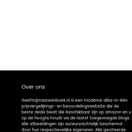
Over ons
Geefmijmaareenboek.nl is een moderne alles-in-één
prijsvergelijkings- en beoordelingswebsite die de
beste deals biedt die beschikbaar zijn op amazon en u
op de hoogte houdt via de laatst toegevoegde blogs.
Alle afbeeldingen zijn auteursrechtelijk beschermd
door hun respectievelijke eigenaren. Alle geciteerde