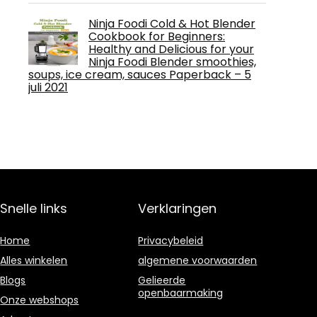
Ninja Foodi Cold & Hot Blender
Cookbook for Beginners:
Healthy and Delicious for your
Ninja Foodi Blender smoothies,
soups, ice cream, sauces Paperback – 5
juli 2021
Snelle links
Verklaringen
Home
Privacybeleid
Alles winkelen
algemene voorwaarden
Blogs
Gelieerde
openbaarmaking
Onze webshops