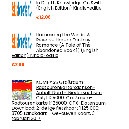
In Depth Knowledge On Swift
(English Edition) Kindle-editie
€
12.08
Harnessing the Winds: A
Reverse Harem Fantasy
Romance (A Tale of The
Abandoned Book 1) (English
Edition) Kindle-editie
€
2.69
KOMPASS Großraum-
Radtourenkarte Sachsen-
Anhalt Nord - Niedersachsen
Ost, 1:125000: Großraum-
Radtourenkarte 1:125000, GPX-Daten zum
Download: 2-delige fietskaart 1:125 000:
3705 Landkaart – Gevouwen Kaart, 3
februari 2017