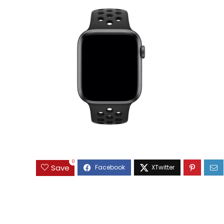
0
Save