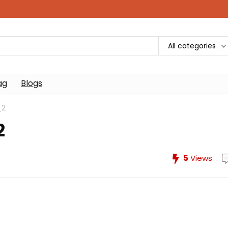
All categories
ag
Blogs
_2
2
5
Views