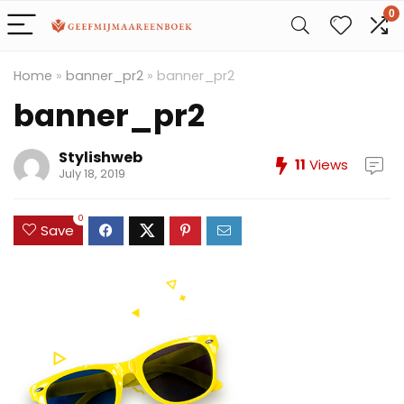
0
Home
»
banner_pr2
»
banner_pr2
banner_pr2
Stylishweb
11
Views
July 18, 2019
0
Save