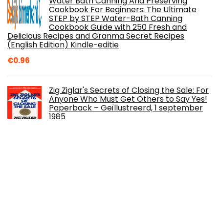
Water Bath Canning And Preserving
Cookbook For Beginners: The Ultimate
STEP by STEP Water-Bath Canning
Cookbook Guide with 250 Fresh and
Delicious Recipes and Granma Secret Recipes
(English Edition) Kindle-editie
€
0.96
Zig Ziglar's Secrets of Closing the Sale: For
Anyone Who Must Get Others to Say Yes!
Paperback – Geïllustreerd, 1 september
1985
The Subtle Art of Not Giving A F*ck: A
Counterintuitive Approach to Living a
Good Life Hardcover – 30 november 2016
The Final Gambit: Jennifer Lynn Barnes: 3
Paperback – 1 september 2022