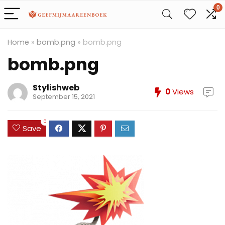
0
Home
»
bomb.png
»
bomb.png
bomb.png
Stylishweb
0
Views
September 15, 2021
0
Save