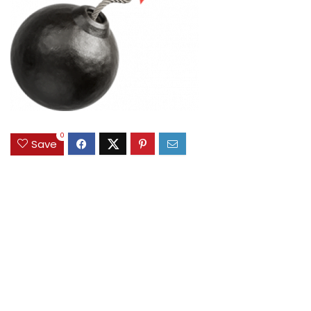
0
Save