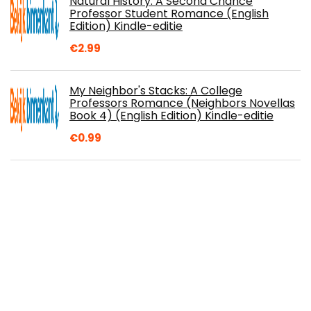
Natural History: A Second Chance
Professor Student Romance (English
Edition) Kindle-editie
€
2.99
My Neighbor's Stacks: A College
Professors Romance (Neighbors Novellas
Book 4) (English Edition) Kindle-editie
€
0.99
The Green Juicing Recipe Book: 75
Recipes for Weight Loss, Glowing Skin, and
Boosted Energy (English Edition) Kindle-
editie
€
4.36
Cooking for the Specific Carbohydrate
Diet: Over 125 Easy, Healthy, and Delicious
Recipes that are Sugar-Free, Gluten-Free,