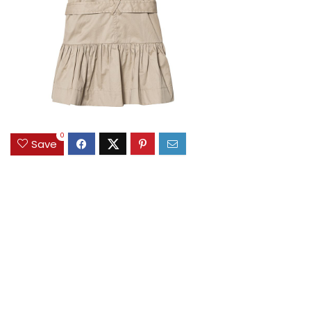
0
Save