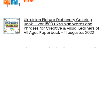
€
9.99
Ukrainian Picture Dictionary Coloring
Book: Over 1500 Ukrainian Words and
Phrases for Creative & Visual Learners of
All Ages Paperback – 11 augustus 2022
The Dragon Blood Collection, Books 1-3
(English Edition) Kindle-editie
Home workouts for seniors over 60: The
Best forms of simple exercises seniors of
different ages can carry out to build
strength,mobility,balance,flexibility ... that
are bad for seniors (English Edition) Kindle-editie