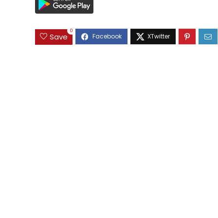
0
Save