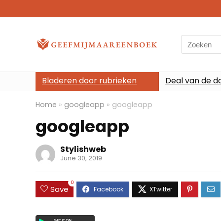
Search
for:
Bladeren door rubrieken
Deal van de d
Home
»
googleapp
»
googleapp
googleapp
Stylishweb
June 30, 2019
0
Save