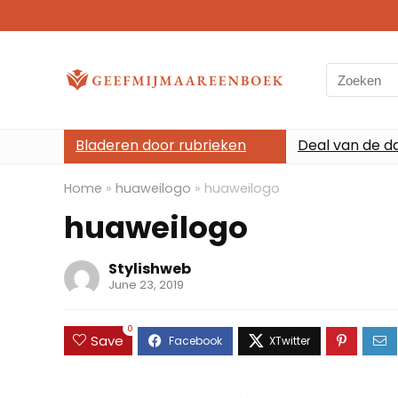
Search
for:
Bladeren door rubrieken
Deal van de d
Home
»
huaweilogo
»
huaweilogo
huaweilogo
Stylishweb
June 23, 2019
0
Save