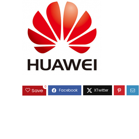
0
Save