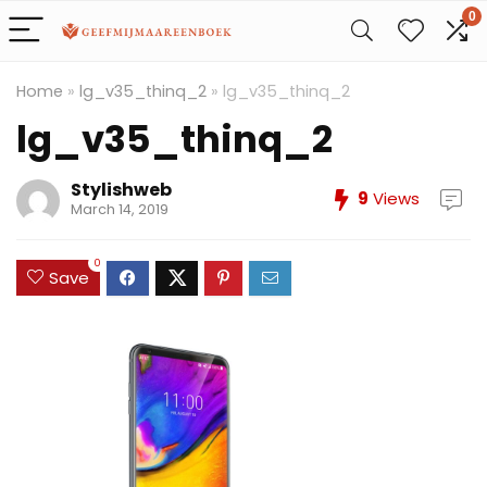
0
Home
»
lg_v35_thinq_2
»
lg_v35_thinq_2
lg_v35_thinq_2
Stylishweb
9
Views
March 14, 2019
0
Save