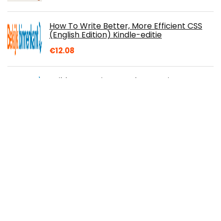
How To Write Better, More Efficient CSS
(English Edition) Kindle-editie
€
12.08
Build Interactive, Database-Driven
Websites With PHP 7, MySQL 8, And
MariaDB (English Edition) Kindle-editie
Infuse: Herbal teas to cleanse, nourish and
heal (English Edition) Kindle-editie
€
0.99
Texas Bucket List: List your 75 things to do
in Texas Paperback – 27 juli 2021