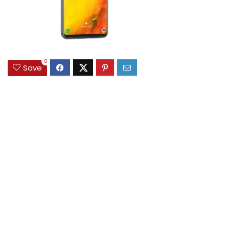
0
Save