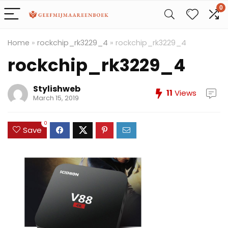
0
Home
»
rockchip_rk3229_4
»
rockchip_rk3229_4
rockchip_rk3229_4
Stylishweb
11
Views
March 15, 2019
0
Save