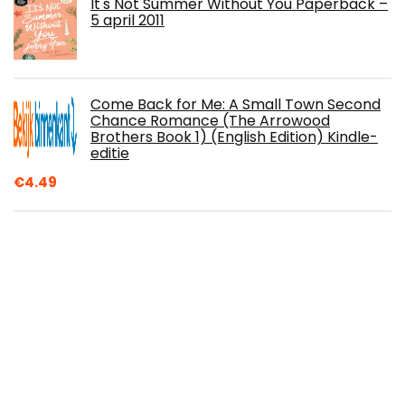
It's Not Summer Without You Paperback –
5 april 2011
Come Back for Me: A Small Town Second
Chance Romance (The Arrowood
Brothers Book 1) (English Edition) Kindle-
editie
€
4.49
I Was Born for This Paperback – 3 mei
2018
Build Interactive, Database-Driven
Websites With PHP 7, MySQL 8, And
MariaDB (English Edition) Kindle-editie