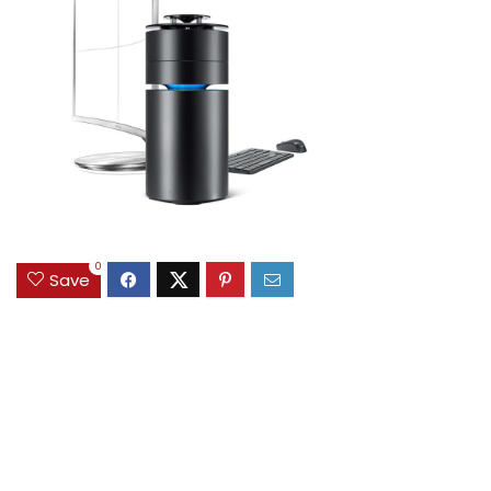
0
Save