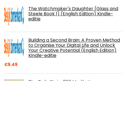
The Watchmaker's Daughter (Glass and
Steele Book 1) (English Edition) Kindle-
editie
Building a Second Brain: A Proven Method
to Organise Your Digital Life and Unlock
Your Creative Potential (English Edition)
Kindle-editie
€
9.49
The Daily Stoic: 366 Meditations on
Wisdom, Perseverance, and the Art of
Living: Featuring new translations of
Seneca, Epictetus, and Marcus Aurelius
Paperback – 27 oktober 2016
Ugly Love Paperback – 1 januari 2014