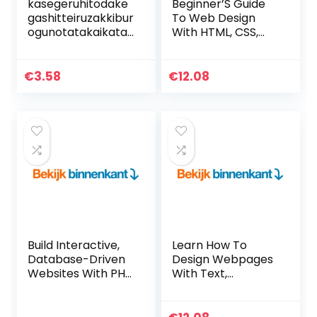
kasegeruhitodake
Beginner’S Guide
gashitteiruzakkibur
To Web Design
ogunotatakaikata:
With HTML, CSS,
burogudetsukigom
JavaScript & Web
anenkasegukourya
Graphics (English
kuhoudaiyondan
Edition) Kindle-
€
3.58
€
12.08
(Japanese Edition)
editie
Kindle-editie
Build Interactive,
Learn How To
Database-Driven
Design Webpages
Websites With PHP
With Text,
7, MySQL 8, And
Graphics, And
MariaDB (English
More Using HTML &
Edition) Kindle-
CSS (English