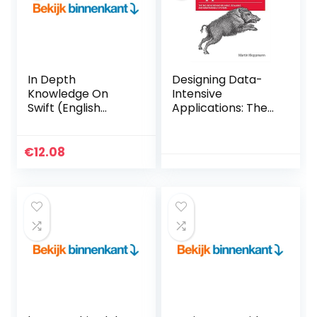
In Depth
Designing Data-
Knowledge On
Intensive
Swift (English
Applications: The
Edition) Kindle-
Big Ideas Behind
editie
Reliable, Scalable,
and Maintainable
€
12.08
Systems
Paperback –
Geïllustreerd, 2
mei 2017