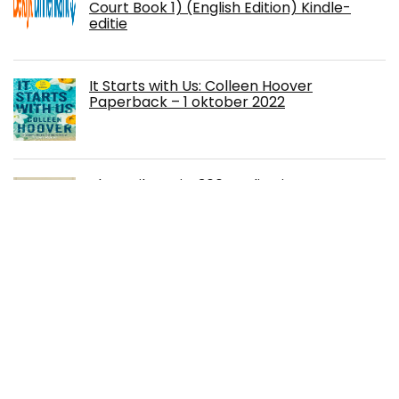
Court Book 1) (English Edition) Kindle-
editie
It Starts with Us: Colleen Hoover
Paperback – 1 oktober 2022
The Daily Stoic: 366 Meditations on
Wisdom, Perseverance, and the Art of
Living: Featuring new translations of
Seneca, Epictetus, and Marcus Aurelius
Paperback – 27 oktober 2016
Off-Limits: An Opposites Attract Sports
Romance (Rixon High) (English Edition)
Kindle-editie