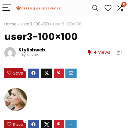
0
Home
»
user3-100x100
»
user3-100×100
user3-100×100
Stylishweb
4
Views
July 17, 2019
0
Save
0
Save