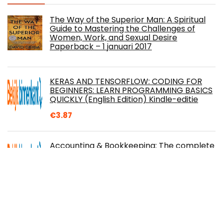
The Way of the Superior Man: A Spiritual
Guide to Mastering the Challenges of
Women, Work, and Sexual Desire
Paperback – 1 januari 2017
KERAS AND TENSORFLOW: CODING FOR
BEGINNERS: LEARN PROGRAMMING BASICS
QUICKLY (English Edition) Kindle-editie
€
3.87
Accounting & Bookkeeping: The complete
guide to managing your finances and
learning about the latest accounting
practices. Learn tax information and small
... to be really productive (English Edition) Kindle-
editie
€
9.81