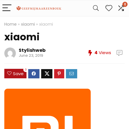
0
Home
»
xiaomi
»
xiaomi
xiaomi
Stylishweb
4
Views
June 23, 2019
0
Save