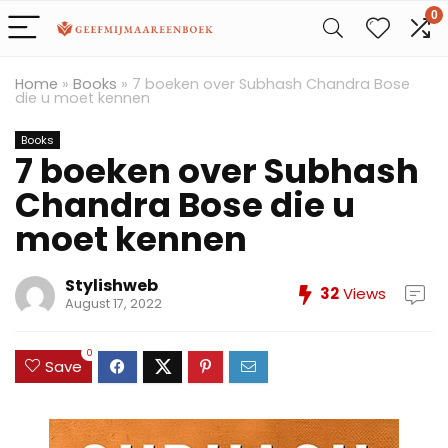
0
Home
»
Books
»
7 boeken over Subhash Chandra Bose
die u moet kennen
Books
7 boeken over Subhash
Chandra Bose die u
moet kennen
Stylishweb
32
Views
August 17, 2022
0
Save