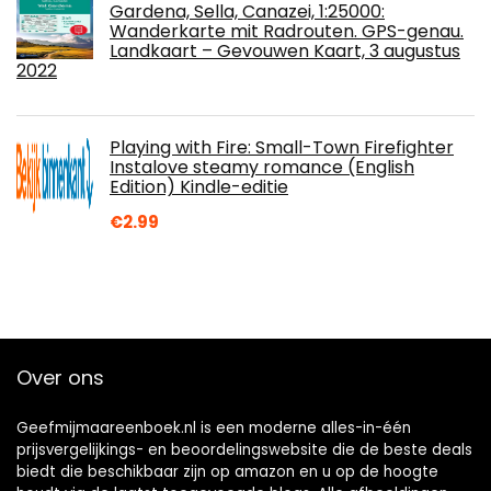
Gardena, Sella, Canazei, 1:25000:
Wanderkarte mit Radrouten. GPS-genau.
Landkaart – Gevouwen Kaart, 3 augustus
2022
Playing with Fire: Small-Town Firefighter
Instalove steamy romance (English
Edition) Kindle-editie
€
2.99
Over ons
Geefmijmaareenboek.nl is een moderne alles-in-één
prijsvergelijkings- en beoordelingswebsite die de beste deals
biedt die beschikbaar zijn op amazon en u op de hoogte