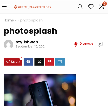
0
Home
»
»
photosplash
photosplash
Stylishweb
2
Views
September 15, 2021
0
Save