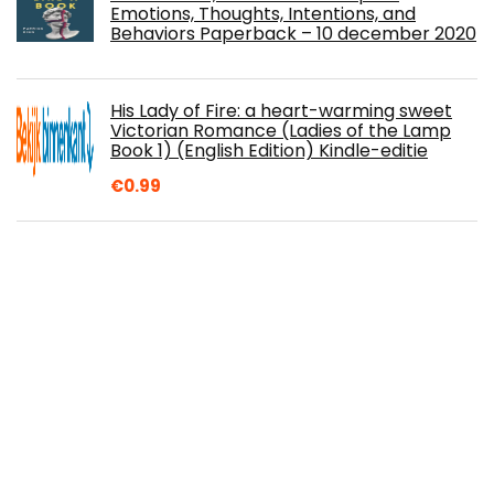
Emotions, Thoughts, Intentions, and
Behaviors Paperback – 10 december 2020
His Lady of Fire: a heart-warming sweet
Victorian Romance (Ladies of the Lamp
Book 1) (English Edition) Kindle-editie
€
0.99
Een Troon Voor Zusters (Boek Een)
Kindle-editie
La longue route : Seul entre mers et ciels
(CLASSIQUES ARTH) (French Edition)
Kindle-editie
€
8.49