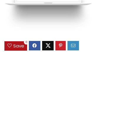
0
Save