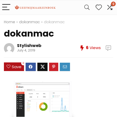
0
Home
»
dokanmac
»
dokanmac
dokanmac
Stylishweb
6
Views
July 4, 2019
0
Save