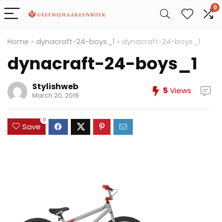
0
Home
»
dynacraft-24-boys_1
»
dynacraft-24-boys_1
dynacraft-24-boys_1
Stylishweb
5
Views
March 20, 2019
0
Save