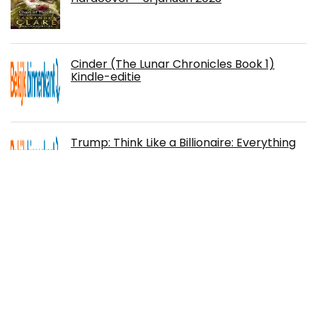
Cinder (The Lunar Chronicles Book 1)
Kindle-editie
Trump: Think Like a Billionaire: Everything
You Need to Know About Success, Real
Estate, and Life (English Edition) Kindle-
editie
€
5.44
Exploring the Labyrinth: A Guide for
Healing and Spiritual Growth Paperback –
Geïllustreerd, 8 februari 2000