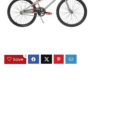
0
Save