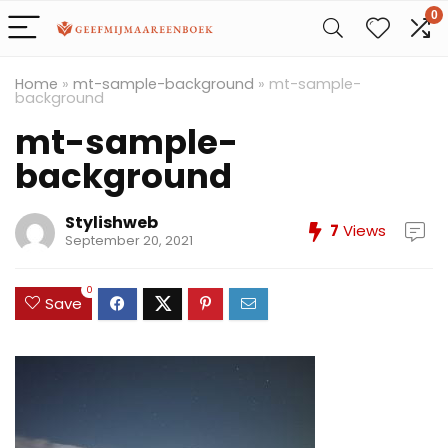
0
Home
»
mt-sample-background
»
mt-sample-
background
mt-sample-
background
Stylishweb
7
Views
September 20, 2021
0
Save