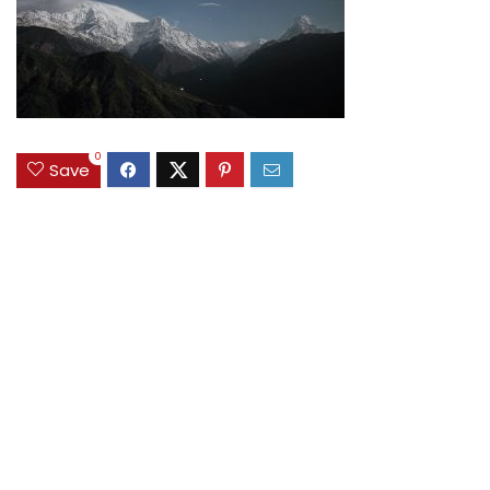
0
Save